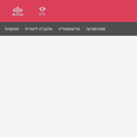
כלים
ג
AI Chat
סטטיסטיקה
טריגונומטריה
אלגברה לינארית
פונקציות