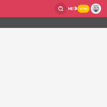
HE
שדרג