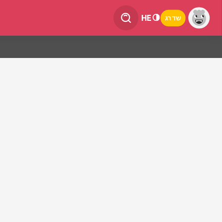
HE
שדרג