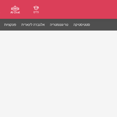
כלים
ג
AI Chat
סטטיסטיקה
טריגונומטריה
אלגברה לינארית
פונקציות