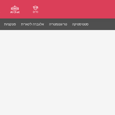
כלים
ג
AI Chat
סטטיסטיקה
טריגונומטריה
אלגברה לינארית
פונקציות