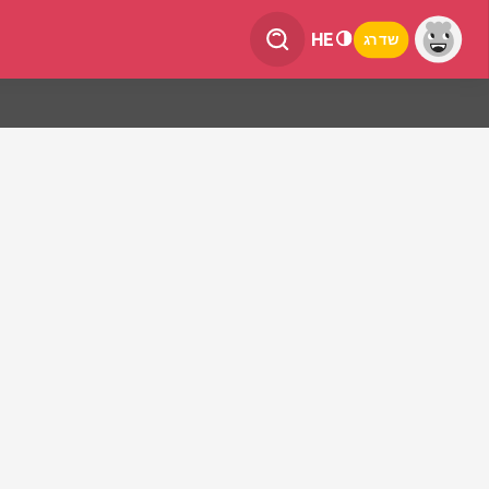
HE
שדרג