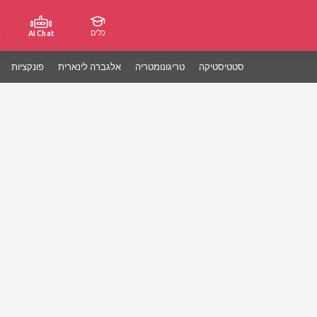
כלים
ג
AI Chat
סטטיסטיקה
טריגונומטריה
אלגברה לינארית
פונקציות