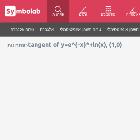
אומטריה
מחשבונים
גרפים
פתרונות
חשבון אינפיטסימלי
טרום חשבון אינפיטיסמלי
אלגברה
טרום אלגברה
tangent of y=e^{-x}*+ln(x), (1,0)
>
פתרונות