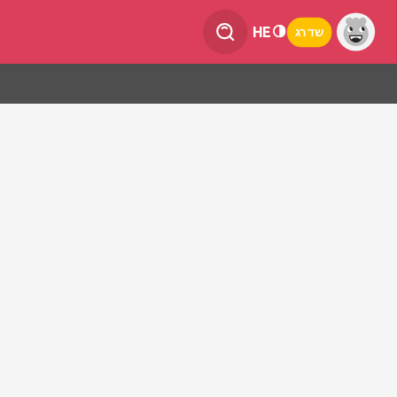
HE
שדרג