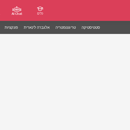
כלים
ג
AI Chat
סטטיסטיקה
טריגונומטריה
אלגברה לינארית
פונקציות