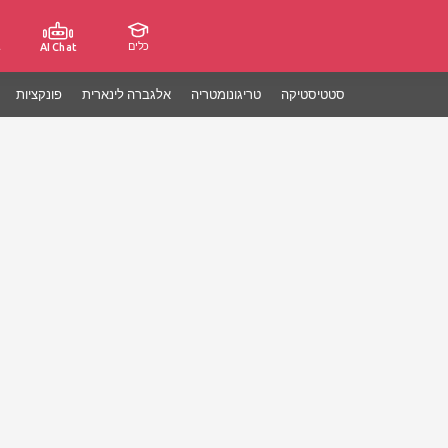
כלים
ג
AI Chat
סטטיסטיקה
טריגונומטריה
אלגברה לינארית
פונקציות