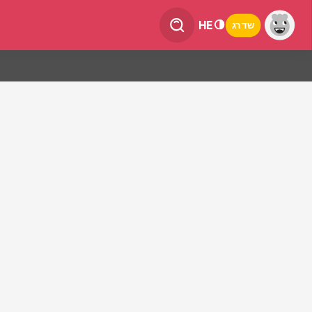
HE
שדרג