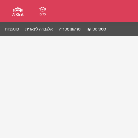
כלים
ג
AI Chat
סטטיסטיקה
טריגונומטריה
אלגברה לינארית
פונקציות