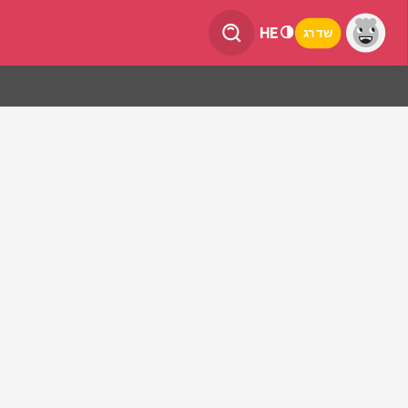
HE
שדרג