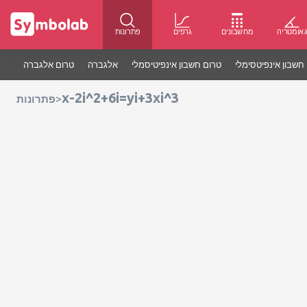
אומטריה
מחשבונים
גרפים
פתרונות
חשבון אינפיטסימלי
טרום חשבון אינפיטיסמלי
אלגברה
טרום אלגברה
x-2i^2+6i=yi+3xi^3
>
פתרונות