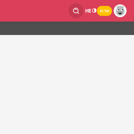
HE
שדרג