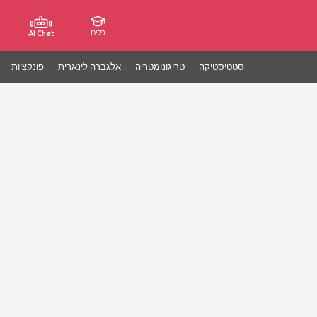
כלים
ג
AI Chat
סטטיסטיקה
טריגונומטריה
אלגברה לינארית
פונקציות