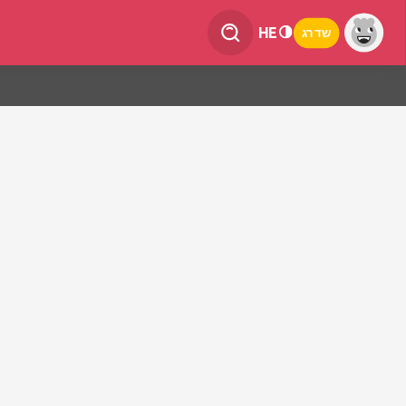
HE
שדרג