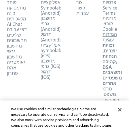
פרטיות
צור
אפליקציית
פותר
Service
קשר
Symbolab
מתמטיקה
(Android)
Terms
עברית
בינה
מדיניות
מחשבון
מלאכותית
קובצי
גרפי
AI Chat
(Android)
Cookie
דפי עבודה
הגדרות
תרגול
שליפים
עוגיות
(Android)
מחשבונים
אפליקציית
זכויות
מחשבון
Symbolab
יוצרים,
גרפי
(iOS)
הנחיות
מחשבון
מחשבון
קהילה,
גאומטריה
גרפי (iOS)
DSA
אמת
תרגול
ומשאבים
פתרון
(iOS)
משפטיים
אחרים
מרכז
משפטי
Learneo
תנאי
We use cookies and similar technologies. Some are
השירות
necessary to operate our service and can’t be deactivated.
של
We also work with service providers and advertising
Learneo
companies that use cookies and other tracking technologies