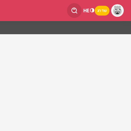
HE
שדרג