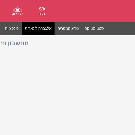
כלים
ג
AI Chat
סטטיסטיקה
טריגונומטריה
אלגברה לינארית
פונקציות
מחשבון חיב