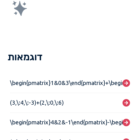
דוגמאות
\begin{pmatrix}1&0&3\end{pmatrix}+\begin{pmat
(3,\:4,\:-3)+(2,\:0,\:6)
\begin{pmatrix}4&2&-1\end{pmatrix}-\begin{pma