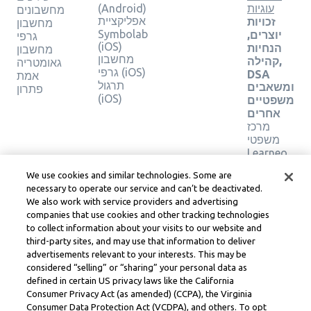
עוגיות
(Android)
מחשבונים
אפליקציית
זכויות
מחשבון
Symbolab
יוצרים,
גרפי
(iOS)
הנחיות
מחשבון
מחשבון
קהילה,
גאומטריה
גרפי (iOS)
DSA
אמת
תרגול
ומשאבים
פתרון
(iOS)
משפטיים
אחרים
מרכז
משפטי
Learneo
תנאי
We use cookies and similar technologies. Some are
השירות
necessary to operate our service and can’t be deactivated.
של
We also work with service providers and advertising
Learneo
companies that use cookies and other tracking technologies
to collect information about your visits to our website and
Symbolab, a Learneo, Inc. business
third-party sites, and may use that information to deliver
© Learneo, Inc. 2024
advertisements relevant to your interests. This may be
considered “selling” or “sharing” your personal data as
defined in certain US privacy laws like the California
Consumer Privacy Act (as amended) (CCPA), the Virginia
Consumer Data Protection Act (VCDPA), and others. To opt