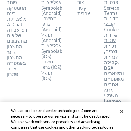
פותר
אפליקציית
צור
פרטיות
מתמטיקה
Symbolab
קשר
Service
(Android)
Terms
בינה
עברית
מחשבון
מדיניות
מלאכותית
גרפי
קובצי
AI Chat
(Android)
Cookie
דפי עבודה
תרגול
הגדרות
שליפים
(Android)
עוגיות
מחשבונים
אפליקציית
זכויות
מחשבון
Symbolab
יוצרים,
גרפי
(iOS)
הנחיות
מחשבון
מחשבון
קהילה,
גאומטריה
גרפי (iOS)
DSA
אמת
תרגול
ומשאבים
פתרון
(iOS)
משפטיים
אחרים
מרכז
משפטי
Learneo
תנאי
We use cookies and similar technologies. Some are
השירות
necessary to operate our service and can’t be deactivated.
של
We also work with service providers and advertising
Learneo
companies that use cookies and other tracking technologies