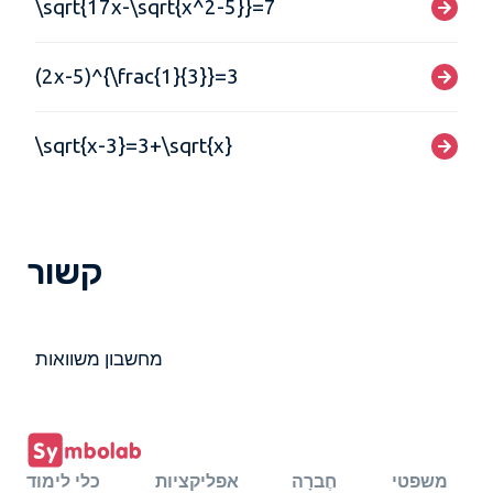
\sqrt{17x-\sqrt{x^2-5}}=7
(2x-5)^{\frac{1}{3}}=3
\sqrt{x-3}=3+\sqrt{x}
קשור
מחשבון משוואות
משפטי
חֶברָה
אפליקציות
כלי לימוד