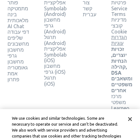
פרטיות
צור
אפליקציית
פותר
Service
קשר
Symbolab
מתמטיקה
(Android)
Terms
עברית
בינה
מדיניות
מחשבון
מלאכותית
קובצי
גרפי
AI Chat
(Android)
Cookie
דפי עבודה
הגדרות
תרגול
שליפים
עוגיות
(Android)
מחשבונים
אפליקציית
זכויות
מחשבון
Symbolab
יוצרים,
גרפי
(iOS)
הנחיות
מחשבון
מחשבון
קהילה,
גאומטריה
גרפי (iOS)
DSA
אמת
תרגול
ומשאבים
פתרון
(iOS)
משפטיים
אחרים
מרכז
משפטי
Learneo
תנאי
We use cookies and similar technologies. Some are
השירות
necessary to operate our service and can’t be deactivated.
של
We also work with service providers and advertising
Learneo
companies that use cookies and other tracking technologies