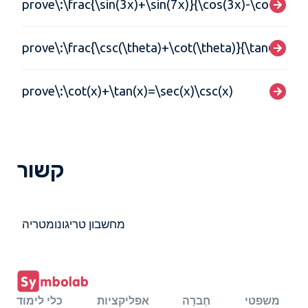
prove\:\frac{\sin(3x)+\sin(7x)}{\cos(3x)-\cos(7x)}
prove\:\frac{\csc(\theta)+\cot(\theta)}{\tan(\theta
prove\:\cot(x)+\tan(x)=\sec(x)\csc(x)
קשור
מחשבון טריגונומטריה
משפטי
חֶברָה
אפליקציות
כלי לימוד