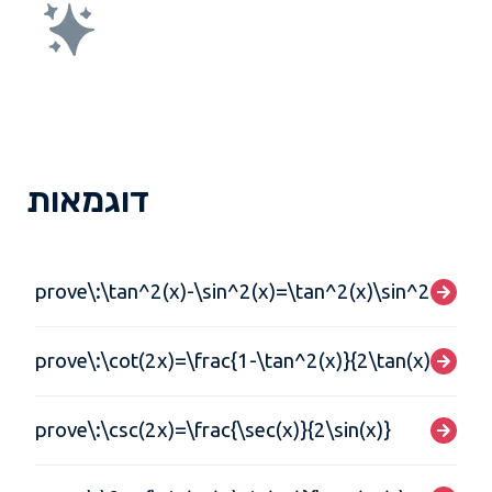
דוגמאות
prove\:\tan^2(x)-\sin^2(x)=\tan^2(x)\sin^2(x)
prove\:\cot(2x)=\frac{1-\tan^2(x)}{2\tan(x)}
prove\:\csc(2x)=\frac{\sec(x)}{2\sin(x)}