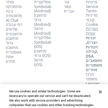
פרטיות
צור
אפליקציית
פותר
Service
קשר
Symbolab
מתמטיקה
(Android)
Terms
עברית
בינה
מדיניות
מחשבון
מלאכותית
קובצי
גרפי
AI Chat
(Android)
Cookie
דפי עבודה
הגדרות
תרגול
שליפים
עוגיות
(Android)
מחשבונים
אפליקציית
זכויות
מחשבון
Symbolab
יוצרים,
גרפי
(iOS)
הנחיות
מחשבון
מחשבון
קהילה,
גאומטריה
גרפי (iOS)
DSA
אמת
תרגול
ומשאבים
פתרון
(iOS)
משפטיים
אחרים
מרכז
משפטי
Learneo
תנאי
We use cookies and similar technologies. Some are
השירות
necessary to operate our service and can’t be deactivated.
של
We also work with service providers and advertising
Learneo
companies that use cookies and other tracking technologies