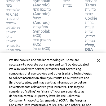
מתמטיקה
Symbolab
קשר
Service
(Android)
Terms
בינה
עברית
מחשבון גרפי
מדיניות
מלאכותית
(Android)
קובצי
AI Chat
תרגול
Cookie
דפי עבודה
(Android)
הגדרות
שליפים
אפליקציית
עוגיות
מחשבונים
Symbolab
זכויות
מחשבון
(iOS)
יוצרים,
גרפי
מחשבון גרפי
הנחיות
מחשבון
(iOS)
קהילה,
גאומטריה
תרגול (iOS)
DSA
אמת פתרון
ומשאבים
משפטיים
We use cookies and similar technologies. Some are
אחרים
necessary to operate our service and can’t be deactivated.
מרכז
We also work with service providers and advertising
משפטי
companies that use cookies and other tracking technologies
Learneo
to collect information about your visits to our website and
תנאי
third-party sites, and may use that information to deliver
השירות
advertisements relevant to your interests. This may be
של
considered “selling” or “sharing” your personal data as
Learneo
defined in certain US privacy laws like the California
Consumer Privacy Act (as amended) (CCPA), the Virginia
Symbolab, a Learneo, Inc. business
Consumer Data Protection Act (VCDPA), and others. To opt