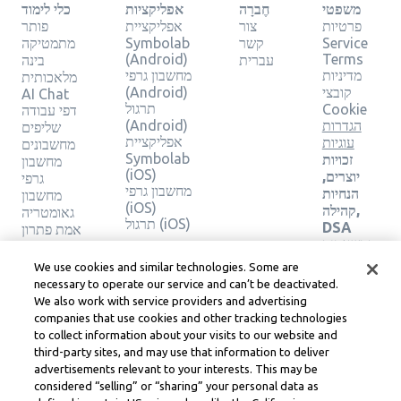
משפטי
חֶברָה
אפליקציות
כלי לימוד
פרטיות
צור
אפליקציית
פותר
Service
קשר
Symbolab
מתמטיקה
(Android)
Terms
עברית
בינה
מדיניות
מחשבון גרפי
מלאכותית
קובצי
(Android)
AI Chat
תרגול
Cookie
דפי עבודה
הגדרות
(Android)
שליפים
אפליקציית
עוגיות
מחשבונים
Symbolab
זכויות
מחשבון
(iOS)
יוצרים,
גרפי
מחשבון גרפי
הנחיות
מחשבון
(iOS)
קהילה,
גאומטריה
תרגול (iOS)
DSA
אמת פתרון
ומשאבים
משפטיים
We use cookies and similar technologies. Some are
אחרים
necessary to operate our service and can’t be deactivated.
מרכז
We also work with service providers and advertising
משפטי
companies that use cookies and other tracking technologies
Learneo
to collect information about your visits to our website and
תנאי
third-party sites, and may use that information to deliver
השירות
advertisements relevant to your interests. This may be
של
considered “selling” or “sharing” your personal data as
Learneo