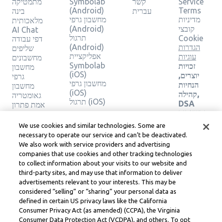
Service
קשר
Symbolab
מתמטיקה
(Android)
Terms
עברית
בינה
מדיניות
מחשבון גרפי
מלאכותית
קובצי
(Android)
AI Chat
תרגול
Cookie
דפי עבודה
הגדרות
(Android)
שליפים
אפליקציית
עוגיות
מחשבונים
Symbolab
זכויות
מחשבון
(iOS)
יוצרים,
גרפי
מחשבון גרפי
הנחיות
מחשבון
(iOS)
קהילה,
גאומטריה
תרגול (iOS)
DSA
אמת פתרון
ומשאבים
משפטיים
We use cookies and similar technologies. Some are
אחרים
necessary to operate our service and can’t be deactivated.
מרכז
We also work with service providers and advertising
משפטי
companies that use cookies and other tracking technologies
Learneo
to collect information about your visits to our website and
תנאי
third-party sites, and may use that information to deliver
השירות
advertisements relevant to your interests. This may be
של
considered “selling” or “sharing” your personal data as
Learneo
defined in certain US privacy laws like the California
Consumer Privacy Act (as amended) (CCPA), the Virginia
Symbolab, a Learneo, Inc. business
Consumer Data Protection Act (VCDPA), and others. To opt