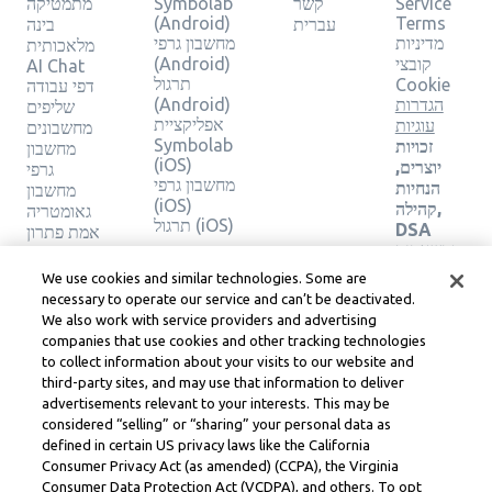
Service
קשר
Symbolab
מתמטיקה
(Android)
Terms
עברית
בינה
מדיניות
מחשבון גרפי
מלאכותית
קובצי
(Android)
AI Chat
תרגול
Cookie
דפי עבודה
הגדרות
(Android)
שליפים
אפליקציית
עוגיות
מחשבונים
Symbolab
זכויות
מחשבון
(iOS)
יוצרים,
גרפי
מחשבון גרפי
הנחיות
מחשבון
(iOS)
קהילה,
גאומטריה
תרגול (iOS)
DSA
אמת פתרון
ומשאבים
משפטיים
We use cookies and similar technologies. Some are
אחרים
necessary to operate our service and can’t be deactivated.
מרכז
We also work with service providers and advertising
משפטי
companies that use cookies and other tracking technologies
Learneo
to collect information about your visits to our website and
תנאי
third-party sites, and may use that information to deliver
השירות
advertisements relevant to your interests. This may be
של
considered “selling” or “sharing” your personal data as
Learneo
defined in certain US privacy laws like the California
Consumer Privacy Act (as amended) (CCPA), the Virginia
Symbolab, a Learneo, Inc. business
Consumer Data Protection Act (VCDPA), and others. To opt