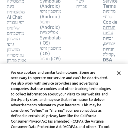
Service
קשר
Symbolab
מתמטיקה
(Android)
Terms
עברית
בינה
מדיניות
מחשבון גרפי
מלאכותית
קובצי
(Android)
AI Chat
תרגול
Cookie
דפי עבודה
הגדרות
(Android)
שליפים
אפליקציית
עוגיות
מחשבונים
Symbolab
זכויות
מחשבון
(iOS)
יוצרים,
גרפי
מחשבון גרפי
הנחיות
מחשבון
(iOS)
קהילה,
גאומטריה
תרגול (iOS)
DSA
אמת פתרון
ומשאבים
משפטיים
We use cookies and similar technologies. Some are
אחרים
necessary to operate our service and can’t be deactivated.
מרכז
We also work with service providers and advertising
משפטי
companies that use cookies and other tracking technologies
Learneo
to collect information about your visits to our website and
תנאי
third-party sites, and may use that information to deliver
השירות
advertisements relevant to your interests. This may be
של
considered “selling” or “sharing” your personal data as
Learneo
defined in certain US privacy laws like the California
Consumer Privacy Act (as amended) (CCPA), the Virginia
Symbolab, a Learneo, Inc. business
Consumer Data Protection Act (VCDPA), and others. To opt