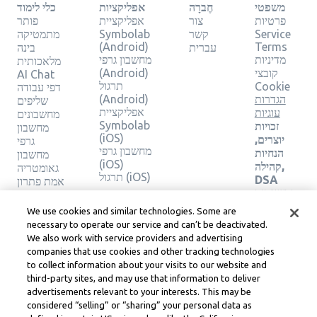
משפטי
חֶברָה
אפליקציות
כלי לימוד
פרטיות
צור
אפליקציית
פותר
Service
קשר
Symbolab
מתמטיקה
(Android)
Terms
עברית
בינה
מדיניות
מחשבון גרפי
מלאכותית
קובצי
(Android)
AI Chat
תרגול
Cookie
דפי עבודה
הגדרות
(Android)
שליפים
אפליקציית
עוגיות
מחשבונים
Symbolab
זכויות
מחשבון
(iOS)
יוצרים,
גרפי
מחשבון גרפי
הנחיות
מחשבון
(iOS)
קהילה,
גאומטריה
תרגול (iOS)
DSA
אמת פתרון
ומשאבים
משפטיים
We use cookies and similar technologies. Some are
אחרים
necessary to operate our service and can’t be deactivated.
מרכז
We also work with service providers and advertising
משפטי
companies that use cookies and other tracking technologies
Learneo
to collect information about your visits to our website and
תנאי
third-party sites, and may use that information to deliver
השירות
advertisements relevant to your interests. This may be
של
considered “selling” or “sharing” your personal data as
Learneo