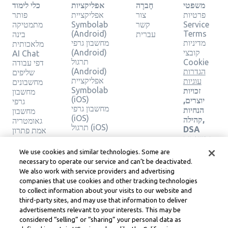
משפטי
חֶברָה
אפליקציות
כלי לימוד
פרטיות
צור
אפליקציית
פותר
Service
קשר
Symbolab
מתמטיקה
(Android)
Terms
עברית
בינה
מדיניות
מחשבון גרפי
מלאכותית
קובצי
(Android)
AI Chat
תרגול
Cookie
דפי עבודה
הגדרות
(Android)
שליפים
אפליקציית
עוגיות
מחשבונים
Symbolab
זכויות
מחשבון
(iOS)
יוצרים,
גרפי
מחשבון גרפי
הנחיות
מחשבון
(iOS)
קהילה,
גאומטריה
תרגול (iOS)
DSA
אמת פתרון
ומשאבים
משפטיים
We use cookies and similar technologies. Some are
אחרים
necessary to operate our service and can’t be deactivated.
מרכז
We also work with service providers and advertising
משפטי
companies that use cookies and other tracking technologies
Learneo
to collect information about your visits to our website and
תנאי
third-party sites, and may use that information to deliver
השירות
advertisements relevant to your interests. This may be
של
considered “selling” or “sharing” your personal data as
Learneo